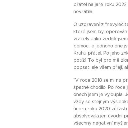
přátel na jaře roku 2022 
nevrátila.
O uzdravení z "nevyléčite
které jsem byl operován 
vracely. Jako zedník jsem
pomoci, a jednoho dne js
Kruhu přátel. Po jeho zh
potíží. To byl pro mě z
popsat, ale všem přeji, a
"V roce 2018 se mi na pr
špatně chodilo. Po roce 
dnech jsem je vyloupla. 
vždy se stejným výsledke
únoru roku 2020 zúčastn
absolvovala jen úvodní p
všechny negativní myšlen