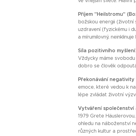
ve vnějším světě. Hlavní p
Příjem "Heilstromu" (B
božskou energii (životní 
uzdravení (fyzickému i du
a mírumilovný, neinklinuje
Síla pozitivního myšlení
Vždycky máme svobodu vo
dobro se člověk odpoutává
Překonávání negativity
emoce, které vedou k nap
lépe zvládat životní výzv
Vytváření společenství 
1979 Grete Häuslerovou, v
ohledu na náboženství ne
různých kultur a prostřed