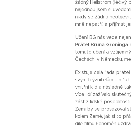
žádný Heilstrom (léčivý 
najednou jsem si uvědomil
nikdy se žádná neobjevil
mně nepatří, a přijímat j
Učení BG nás vede nejen k
Přátel Bruna Gröninga
tomuto učení a vzájemným
Čechách, v Německu, mezi
Existuje celá řada přátel
svým trýznitelům – ať už 
vnitřní klid a následně t
více lidí zažívalo skutečn
zášť z lidské pospolitos
Zemi by se prosazoval st
kolem Země, jak si to přá
díle filmu Fenomén uzdra