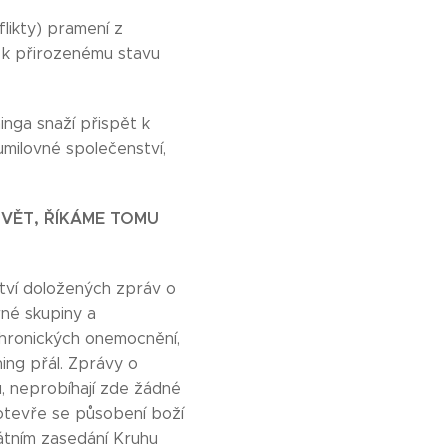
flikty) pramení z
u k přirozenému stavu
ninga snaží přispět k
umilovné společenství,
SVĚT, ŘÍKÁME TOMU
ství doložených zpráv o
rné skupiny a
chronických onemocnění,
ning přál. Zprávy o
, neprobíhají zde žádné
 otevře se působení boží
státním zasedání Kruhu