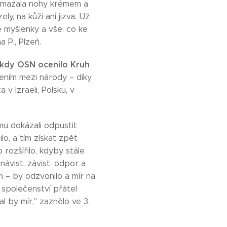
er mazala nohy krémem a
ly, na kůži ani jizva. Už
é myšlenky a vše, co ke
 P., Plzeň.
, kdy OSN ocenilo Kruh
ením mezi národy – díky
 Izraeli, Polsku, v
mu dokázali odpustit
lo, a tím získat zpět
rozšířilo, kdyby stále
enávist, závist, odpor a
m – by odzvonilo a mír na
 společenství přátel
l by mír," zaznělo ve 3.