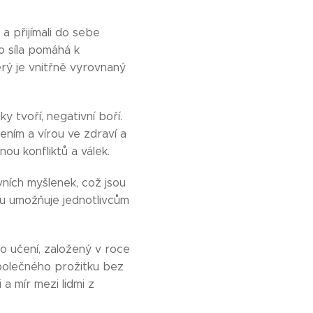
 a přijímali do sebe
o síla pomáhá k
erý je vnitřně vyrovnaný
ky tvoří, negativní boří.
ním a vírou ve zdraví a
ou konfliktů a válek.
vních myšlenek, což jsou
idu umožňuje jednotlivcům
ho učení, založený v roce
 společného prožitku bez
a mír mezi lidmi z