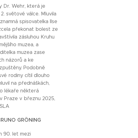
 Dr. Wehr, která je
2. světové válce. Mluvila
ýznamná spisovatelka Ilse
 zcela překonat bolest ze
avštívila zásluhou Kruhu
mějšího muzea, a
Ředitelka muzea zase
ých názorů a ke
rozpuštěny. Podobně
é rodiny cítil dlouho
mluvil na přednáškách,
o lékaře některá
v Praze v březnu 2025,
GSLA
 BRUNO GRÖNING
 90. let mezi