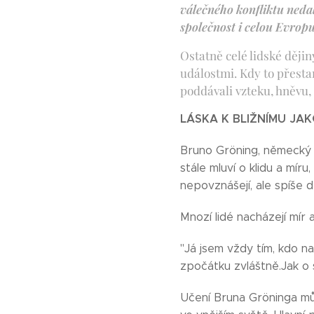
válečného konfliktu nedal
společnost i celou Evrop
Ostatně celé lidské ději
událostmi. Kdy to přesta
poddávali vzteku, hněvu,
LÁSKA K BLIŽNÍMU JA
Bruno Gröning, německý lé
stále mluví o klidu a míru
nepovznášejí, ale spíše d
Mnozí lidé nacházejí mír
"Já jsem vždy tím, kdo na
zpočátku zvláštně.Jak o
Učení Bruna Gröninga může