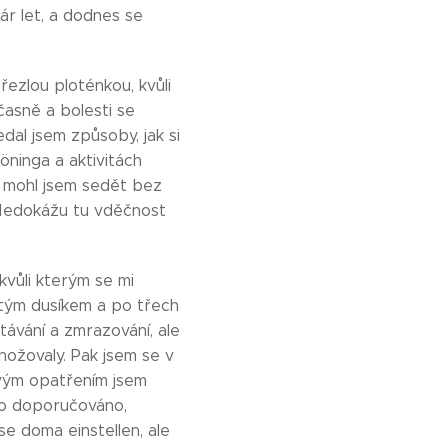
ár let, a dodnes se
řezlou ploténkou, kvůli
časně a bolesti se
edal jsem způsoby, jak si
ninga a aktivitách
a mohl jsem sedět bez
 Nedokážu tu vděčnost
.
kvůli kterým se mi
kutým dusíkem a po třech
távání a zmrazování, ale
nožovaly. Pak jsem se v
ovým opatřením jsem
ylo doporučováno,
se doma einstellen, ale