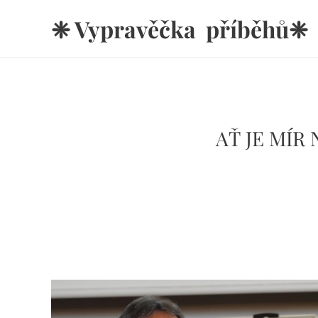
❈ Vypravěčka příběhů❈
AŤ JE MÍR 