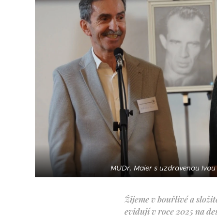
MUDr. Maier s uzdravenou Ivou 
Žijeme v bouřlivé a složi
evidují v roce 2025 na des