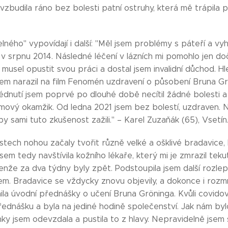
vzbudila ráno bez bolesti patní ostruhy, která mě trápila p
lného" vypovídají i další: "Měl jsem problémy s páteří a vyh
v srpnu 2014. Následné léčení v lázních mi pomohlo jen do
 musel opustit svou práci a dostal jsem invalidní důchod. Hl
em narazil na film Fenomén uzdravení o působení Bruna Grö
lédnutí jsem poprvé po dlouhé době necítil žádné bolesti 
lomový okamžik. Od ledna 2021 jsem bez bolestí, uzdraven.
by sami tuto zkušenost zažili." – Karel Zuzaňák (65), Vsetín
stech nohou začaly tvořit různě velké a ošklivé bradavice, 
jsem tedy navštívila kožního lékaře, který mi je zmrazil te
Jenže za dva týdny byly zpět. Podstoupila jsem další rozlep
m. Bradavice se vždycky znovu objevily, a dokonce i rozm
ila úvodní přednášky o učení Bruna Gröninga. Kvůli covid
řednášku a byla na jediné hodině společenství. Jak nám b
ky jsem odevzdala a pustila to z hlavy. Nepravidelně jsem 