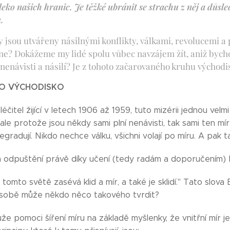
eko našich hranic. Je těžké ubránit se strachu z něj a důsl
u.
ny jsou utvářeny násilnými konflikty, válkami, revolucemi
ne? Dokážeme my lidé spolu vůbec navzájem žít, aniž bych
 nenávisti a násilí? Je z tohoto začarovaného kruhu východi
KO VÝCHODISKO
čitel žijící v letech 1906 až 1959, tuto mizérii jednou velmi
, ale protože jsou někdy sami plní nenávisti, tak sami ten mír
egradují. Nikdo nechce válku, všichni volají po míru. A pak t
 a odpuštění právě díky učení (tedy radám a doporučením)
 tomto světě zasévá klid a mír, a také je sklidí." Tato slova
 sobě může někdo něco takového tvrdit?
 pomoci šíření míru na základě myšlenky, že vnitřní mír je