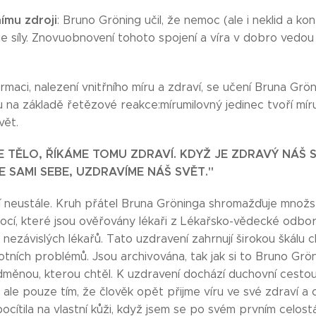
ímu zdroji
: Bruno Gröning učil, že nemoc (ale i neklid a kon
e síly. Znovuobnovení tohoto spojení a víra v dobro vedo
ormaci, nalezení vnitřního míru a zdraví, se učení Bruna Grö
vu na základě řetězové reakce:mírumilovný jedinec tvoří mír
vět.
E TĚLO, ŘÍKÁME TOMU ZDRAVÍ. KDYŽ JE ZDRAVÝ NÁŠ 
E SAMI SEBE, UZDRAVÍME NÁŠ SVĚT."
jí neustále. Kruh přátel Bruna Gröninga shromažďuje množ
ocí, které jsou ověřovány lékaři z Lékařsko-vědecké odbo
závislých lékařů. Tato uzdravení zahrnují širokou škálu 
votních problémů. Jsou archivována, tak jak si to Bruno Grö
dměnou, kterou chtěl. K uzdravení dochází duchovní cestou
 ale pouze tím, že člověk opět přijme víru ve své zdraví a
 pocítila na vlastní kůži, když jsem se po svém prvním celo