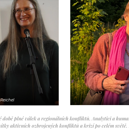
Reichel
té době plné válek a regionálních konfliktů. Analytici a hum
ítky aktivních ozbrojených konfliktů a krizí po celém světě. 