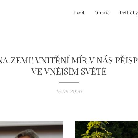
Úvod
O mně
Příběh
NA ZEMI! VNITŘNÍ MÍR V NÁS PŘIS
VE VNĚJŠÍM SVĚTĚ
15.05.2026