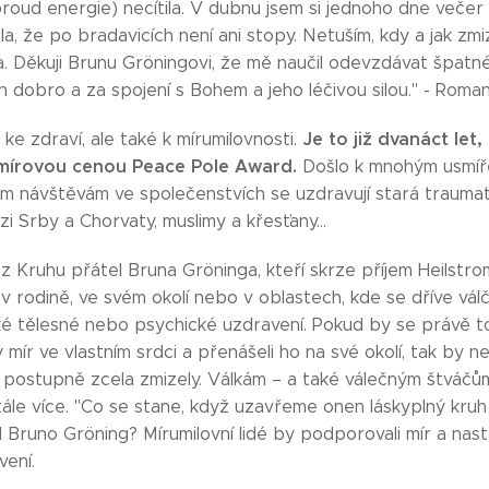
proud energie) necítila. V dubnu jsem si jednoho dne več
a, že po bradavicích není ani stopy. Netuším, kdy a jak zmize
a. Děkuji Brunu Gröningovi, že mě naučil odevzdávat špatn
en dobro a za spojení s Bohem a jeho léčivou silou." - Romana
Je to již dvanáct let
e zdraví, ale také k mírumilovnosti.
 mírovou cenou Peace Pole Award.
Došlo k mnohým usmíř
 návštěvám ve společenstvích se uzdravují stará traumata v
 Srby a Chorvaty, muslimy a křesťany...
 z Kruhu přátel Bruna Gröninga, kteří skrze příjem Heilstro
v rodině, ve svém okolí nebo v oblastech, kde se dříve válči
aké tělesné nebo psychické uzdravení. Pokud by se právě to 
ý mír ve vlastním srdci a přenášeli ho na své okolí, tak by n
ti postupně zcela zmizely. Válkám – a také válečným štváčů
ále více. "Co se stane, když uzavřeme onen láskyplný kruh
l Bruno Gröning? Mírumilovní lidé by podporovali mír a nasta
vení.