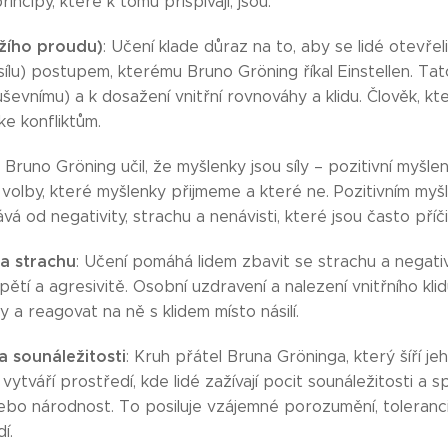
rincipy, které k tomu přispívají, jsou:
ožího proudu)
: Učení klade důraz na to, aby se lidé otevřeli
sílu) postupem, kterému Bruno Gröning říkal Einstellen. Tat
ševnímu) a k dosažení vnitřní rovnováhy a klidu. Člověk, kt
 ke konfliktům.
: Bruno Gröning učil, že myšlenky jsou síly – pozitivní myšlen
lby, které myšlenky přijmeme a které ne. Pozitivním myšle
 od negativity, strachu a nenávisti, které jsou často příčin
 a strachu
: Učení pomáhá lidem zbavit se strachu a negati
ětí a agresivitě. Osobní uzdravení a nalezení vnitřního kl
y a reagovat na ně s klidem místo násilí.
a sounáležitosti
: Kruh přátel Bruna Gröninga, který šíří je
ytváří prostředí, kde lidé zažívají pocit sounáležitosti a
bo národnost. To posiluje vzájemné porozumění, toleranci 
í.