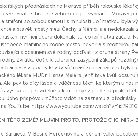
lékařských přednáškách na Moravě příběh rakouské lékařky
hla vyrovnat i s historií svého rodu po vyhnání z Moravy po 
 a smíření, se sebou samou i s minulostí. Její matkou byla v
mi chtěla stavět mosty mezi Čechy a Němci, ale nedokázala
áškám nyní její dcera dokončila to, co její matka začala. N
stopeče, maminčino rodné město, hovořila s ředitelkou ta
 související s odsunem své rodiny podívat i z druhé strany. 
 rodiny. Zkrátka došlo k toleranci, zasypání zákopů rozdíln
á traumata a pocity křivdy vůči naší zemi a národu byly 
eckého lékaře MUDr. Hanse Maiera, jenž také kvůli odsunu sv
. Ale pak to díky lásce a vděčnosti těch, ke kterým u nás 
nás vystupuje pravidelně a komentuje z pohledu praktickéh
ou. Jeho příspěvek můžete vidět na záznamu z přednášky 
ici na YouTube: https://www.youtube.com/watch?v=1ic7RD1
EM TÉTO ZEMĚ? MLUVÍM PROTO, PROTOŽE CHCI MÍR.«
ze Sarajeva. V Bosně Hercegovině a během války počátkem