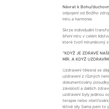
Návrat k Bohu/duchovn
odpojení od Božího zdroj
míru a harmonie.
Skrze individuální transf
šíření míru v celém lidst
které tvoří mírumilovný s
"KDYŽ JE ZDRAVÉ NAŠ
MÍR. A KDYŽ UZDRAVÍM
Uzdravení tělesná se dě
uzdravení z různých nem
dokumentovány posudky ne
závislostí a dalších zdra
uzdravení byly jedinou o
terapie nebo ošetřování,
léčivé síly. Sama jsem to