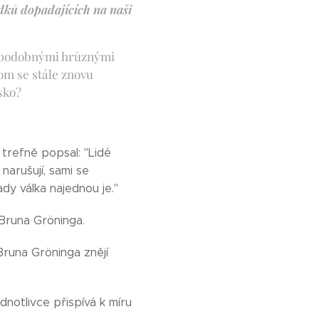
edků dopadajících na naši
 a podobnými hrůznými
om se stále znovu
sko?
 trefně popsal: "Lidé
 narušují, sami se
ady válka najednou je."
 Bruna Gröninga.
 Bruna Gröninga znějí
dnotlivce přispívá k míru