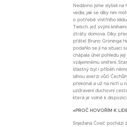
Nedávno jsme slyšeli na 
vedla, jak se díky nim mo
o potřebě vnitřního klidu
Tielsch, jež svými kniha
ztráty domova. Díky předn
přátel Bruno Gröninga Hu
podařilo se jí na situaci
chápala úhel pohledu její
vzájemnému smíření. Star
šťastný byl i příběh něm
silnou averzi vůči Čechům
překonal a už na nich u 
uzdravení duchovní cest
která je volně k dispoz
»PROČ HOVOŘÍM K LID
Snježana Ćosič pochází 