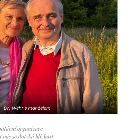
Dr. Wehr s manželem
anitární organizace
I nás se dotýká blízkost